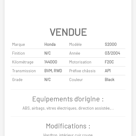
VENDUE
Marque
Honda
Modèle
S2000
Finition
N/C
Année
03/2004
Kilométrage
144000
Motorisation
F20C
Transmission
BVM, RWD
Préfixe châssis
AP1
Grade
N/C
Couleur
Black
Equipements d’origine :
ABS, airbags, vitres électriques, direction assistée,…
Modifications :
Hardtop, intérieur cuir rouge