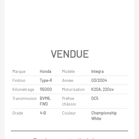
VENDUE
Marque
Honda
Modèle
Integra
Finition
Type-R
Année
03/2004
Kilométrage
115000
Motorisation
K20A, 220cv
Transmission
BVM6,
Préfixe
DC5
FWD
châssis
Grade
4-B
Couleur
Championship
White