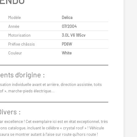
ENDU
Modèle
Delica
Année
07/2004
Motorisation
3.0L V6 185cv
Préfixe châssis
PD6W
Couleur
White
nts d’origine :
ation individuelle avant et arrière, direction assistée, toits
oof », marche-pieds électrique…
Divers :
r excellence ! Cet exemplaire ici est en état exceptionnel, très
ns catalogue, incluant le célèbre « crystal roof » ! Véhicule
aura se montrer autant à l’aise sur route qu’hors route !