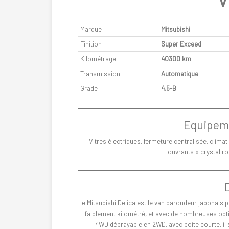
V
Marque
Mitsubishi
Finition
Super Exceed
Kilométrage
40300 km
Transmission
Automatique
Grade
4.5-B
Equipeme
Vitres électriques, fermeture centralisée, climatis
ouvrants « crystal r
Le Mitsubishi Delica est le van baroudeur japonais pa
faiblement kilométré, et avec de nombreuses optio
4WD débrayable en 2WD, avec boite courte, il s