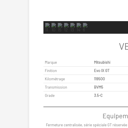
V
Marque
Mitsubishi
Finition
Evo IX GT
Kilométrage
119500
Transmission
BVM5
Grade
3.5-C
Equipeme
Fermeture centralisée, série spéciale GT réservée 