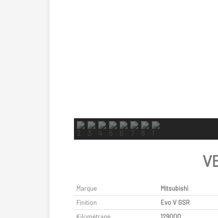
V
Marque
Mitsubishi
Finition
Evo V GSR
Kilométrage
129000