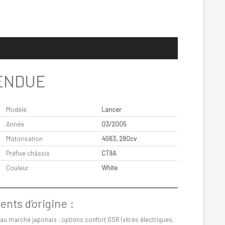
ENDUE
Modèle
Lancer
Année
03/2005
Motorisation
4G63, 280cv
Préfixe châssis
CT9A
Couleur
White
nts d’origine :
au marché japonais : options confort GSR (vitres électriques,