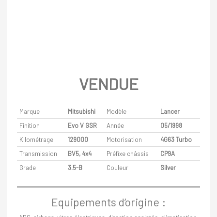
VENDUE
Marque
Mitsubishi
Modèle
Lancer
Finition
Evo V GSR
Année
05/1998
Kilométrage
129000
Motorisation
4G63 Turbo
Transmission
BV5, 4x4
Préfixe châssis
CP9A
Grade
3.5-B
Couleur
Silver
Equipements d’origine :