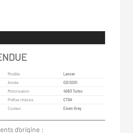
ENDUE
Modèle
Lancer
Année
03/2001
Motorisation
4G63 Turbo
Préfixe châssis
CT9A
Couleur
Eisen Grey
nts d’origine :