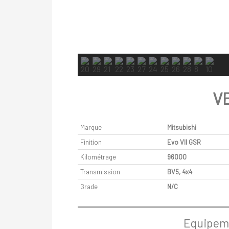
V
Marque
Mitsubishi
Finition
Evo VII GSR
Kilométrage
96000
Transmission
BV5, 4x4
Grade
N/C
Equipeme