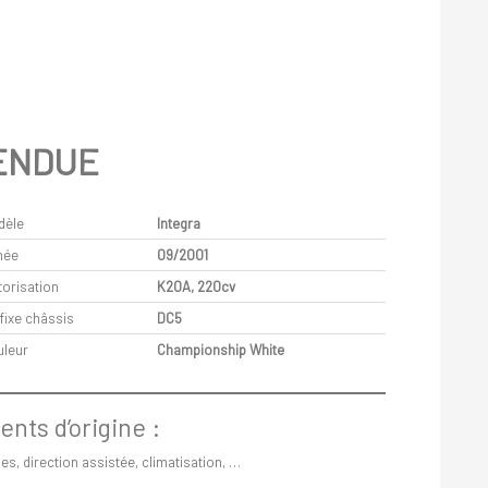
ENDUE
dèle
Integra
née
09/2001
orisation
K20A, 220cv
fixe châssis
DC5
uleur
Championship White
nts d’origine :
ues, direction assistée, climatisation, …