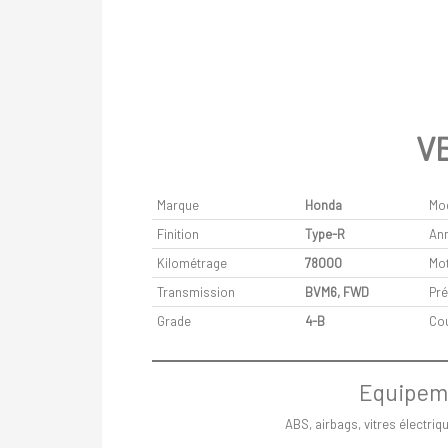
V
Marque
Honda
Mo
Finition
Type-R
An
Kilométrage
78000
Mot
Transmission
BVM6, FWD
Pré
Grade
4-B
Co
Equipeme
ABS, airbags, vitres électriq