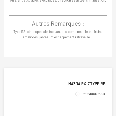
ABS, airbags, vitres électriques, direction assistée, climatisation,
…
Autres Remarques :
Type RS, série spéciale, incluant des combinés filetés, freins
améliorés, jantes 17″, échappement retravaillé,…
MAZDA RX-7 TYPE RB
PREVIOUS POST