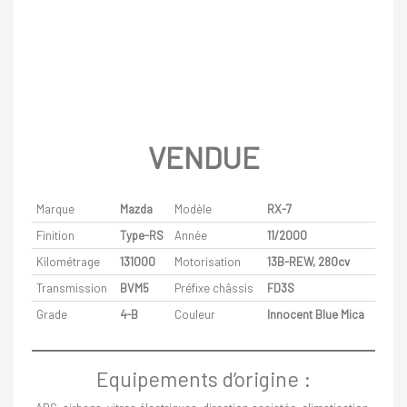
VENDUE
Marque
Mazda
Modèle
RX-7
Finition
Type-RS
Année
11/2000
Kilométrage
131000
Motorisation
13B-REW, 280cv
Transmission
BVM5
Préfixe châssis
FD3S
Grade
4-B
Couleur
Innocent Blue Mica
Equipements d’origine :