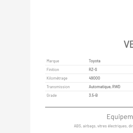
V
Marque
Toyota
Finition
RZ-S
Kilométrage
49000
Transmission
Automatique, RWD
Grade
3.5-B
Equipeme
ABS, airbags, vitres électriques, d