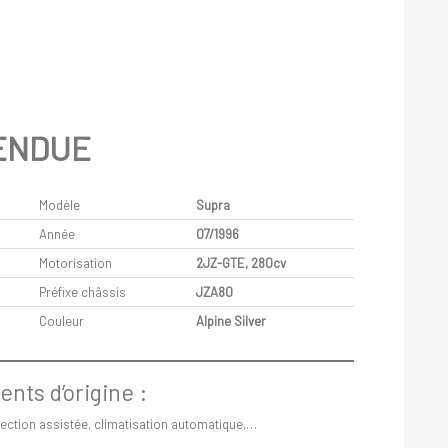
ENDUE
Modèle
Supra
Année
07/1996
Motorisation
2JZ-GTE, 280cv
Préfixe châssis
JZA80
Couleur
Alpine Silver
nts d’origine :
irection assistée, climatisation automatique,…