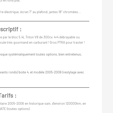
ol en fond plat.
re électrique, écran 7″ au plafond, jantes 18″ chromées…
scriptif :
e par le bloc 5.4L Triton V8 de 300cv. 4×4 débrayable ou
icule très gourmand en carburant ! Gros PTRA pour tracter !
esque systématiquement toutes options, bien entretenus,
vants ronds) boite 4, et modèle 2005-2006 (restylage avec
Tarifs :
aire 2005-2006 en historique sain, d’environ 120000km, en
ATE (toutes options).