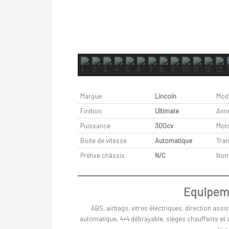
Marque
Lincoln
Mod
Finition
Ultimate
Ann
Puissance
300cv
Moto
Boite de vitesse
Automatique
Tra
Préfixe châssis
N/C
Nom
Equipeme
ABS, airbags, vitres électriques, direction assis
automatique, 4×4 débrayable, sièges chauffants et 