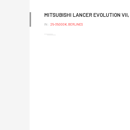
MITSUBISHI LANCER EVOLUTION VII, V
IN::
25-35000€,
BERLINES