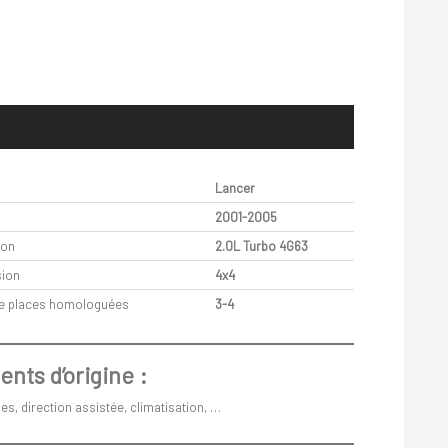
Lancer
2001-2005
ion
2.0L Turbo 4G63
sion
4x4
e places homologuées
3-4
nts d’origine :
ues, direction assistée, climatisation, …