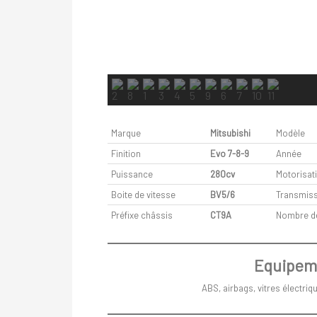
Marque
Mitsubishi
Modèle
Finition
Evo 7-8-9
Année
Puissance
280cv
Motorisat
Boite de vitesse
BV5/6
Transmis
Préfixe châssis
CT9A
Nombre d
Equipeme
ABS, airbags, vitres électriq