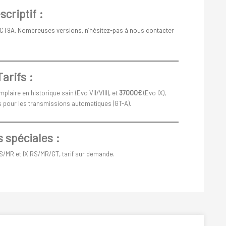
scriptif :
 CT9A. Nombreuses versions, n’hésitez-pas à nous contacter
Tarifs :
aire en historique sain (Evo VII/VIII), et
37000€
(Evo IX),
s pour les transmissions automatiques (GT-A).
 spéciales :
 RS/MR et IX RS/MR/GT, tarif sur demande.