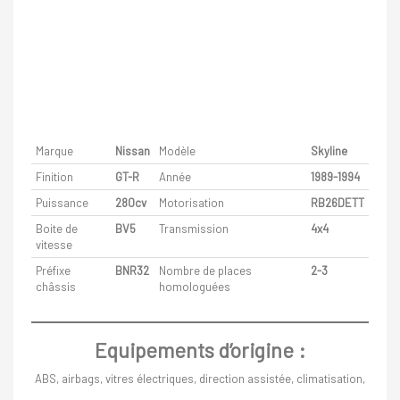
Marque
Nissan
Modèle
Skyline
Finition
GT-R
Année
1989-1994
Puissance
280cv
Motorisation
RB26DETT
Boite de
BV5
Transmission
4x4
vitesse
Préfixe
BNR32
Nombre de places
2-3
châssis
homologuées
Equipements d’origine :
ABS, airbags, vitres électriques, direction assistée, climatisation,
…