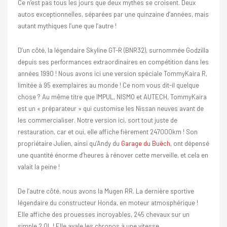
Ce n’est pas tous les jours que deux mythes se croisent. Deux
autos exceptionnelles, séparées par une quinzaine d’années, mais
autant mythiques l’une que l’autre !
D’un côté, la légendaire Skyline GT-R (BNR32), surnommée Godzilla
depuis ses performances extraordinaires en compétition dans les
années 1990 ! Nous avons ici une version spéciale TommyKaira R,
limitée à 95 exemplaires au monde ! Ce nom vous dit-il quelque
chose ? Au même titre que IMPUL, NISMO et AUTECH, TommyKaira
est un « préparateur » qui customise les Nissan neuves avant de
les commercialiser. Notre version ici, sort tout juste de
restauration, car et oui, elle affiche fièrement 247000km ! Son
propriétaire Julien, ainsi qu’Andy du
Garage du Buëch
, ont dépensé
une quantité énorme d’heures à rénover cette merveille, et cela en
valait la peine !
De l’autre côté, nous avons la Mugen RR. La dernière sportive
légendaire du constructeur Honda, en moteur atmosphérique !
Elle affiche des prouesses incroyables, 245 chevaux sur un
simple 2.0L ! Elle avale les chronos à une vitesse