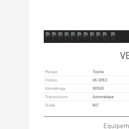
V
Marque
Toyota
Finition
UK-SPEC
Kilométrage
197500
Transmission
Automatique
Grade
N/C
Equipeme