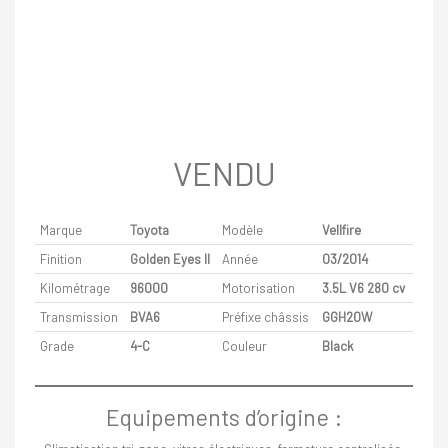
VENDU
Marque
Toyota
Modèle
Vellfire
Finition
Golden Eyes II
Année
03/2014
Kilométrage
96000
Motorisation
3.5L V6 280 cv
Transmission
BVA6
Préfixe châssis
GGH20W
Grade
4-C
Couleur
Black
Equipements d’origine :