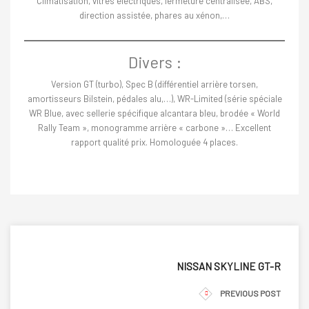
Climatisation, vitres électriques, fermeture centralisée, ABS,
direction assistée, phares au xénon,…
Divers :
Version GT (turbo), Spec B (différentiel arrière torsen,
amortisseurs Bilstein, pédales alu,…), WR-Limited (série spéciale
WR Blue, avec sellerie spécifique alcantara bleu, brodée « World
Rally Team », monogramme arrière « carbone »… Excellent
rapport qualité prix. Homologuée 4 places.
NISSAN SKYLINE GT-R
PREVIOUS POST