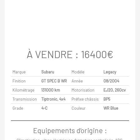
À VENDRE : 16400€
Marque
Subaru
Modèle
Legacy
Finition
GT SPEC B WR
Année
08/2004
Kilométrage
131000 km
Motorisation
EJ20, 260cv
Transmission
Tiptronic, 4x4
Préfixe châssis
BP5
Grade
4-C
Couleur
WR Blue
Equipements d’origine :