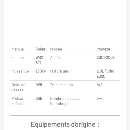
Marque
Subaru
Modèle
Impreza
Finition
WRX
Année
2001-2005
STI
Puissance
280cv
Motorisation
2.0L Turbo
EJ20
Boite de
BV6
Transmission
4x4
vitesse
Préfixe
GDB
Nombre de places
3-4
châssis
homologuées
Equipements d’origine :