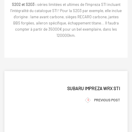
S202 et S203 :
séries limitées et ultimes de l’Impreza STI incluant
l’intégralité du catalogue STI ! Pour la S203 par exemple, elle inclue
d’origine : lame avant carbone, sièges RECARO carbone, jantes
BBS forgées, aileron spécifique, échappement titane… Il faudra
compter à partir de 35000€ pour un bel exemplaire, dans les
120000km.
SUBARU IMPREZA WRX STI
PREVIOUS POST